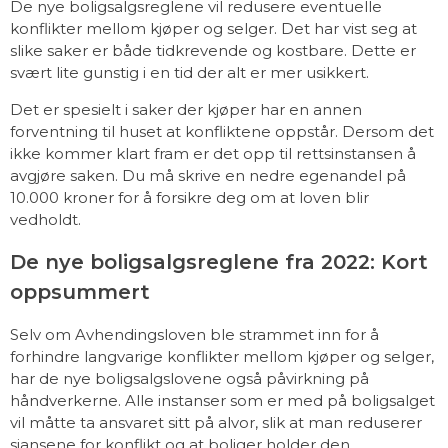
De nye boligsalgsreglene vil redusere eventuelle
konflikter mellom kjøper og selger. Det har vist seg at
slike saker er både tidkrevende og kostbare. Dette er
svært lite gunstig i en tid der alt er mer usikkert.
Det er spesielt i saker der kjøper har en annen
forventning til huset at konfliktene oppstår. Dersom det
ikke kommer klart fram er det opp til rettsinstansen å
avgjøre saken. Du må skrive en nedre egenandel på
10.000 kroner for å forsikre deg om at loven blir
vedholdt.
De nye boligsalgsreglene fra 2022: Kort
oppsummert
Selv om Avhendingsloven ble strammet inn for å
forhindre langvarige konflikter mellom kjøper og selger,
har de nye boligsalgslovene også påvirkning på
håndverkerne. Alle instanser som er med på boligsalget
vil måtte ta ansvaret sitt på alvor, slik at man reduserer
sjansene for konflikt og at boliger holder den