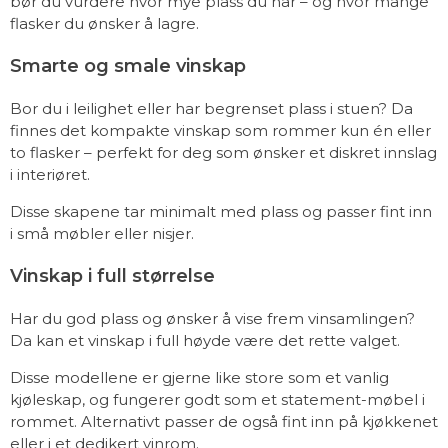
bør du vurdere hvor mye plass du har – og hvor mange
flasker du ønsker å lagre.
Smarte og smale vinskap
Bor du i leilighet eller har begrenset plass i stuen? Da
finnes det kompakte vinskap som rommer kun én eller
to flasker – perfekt for deg som ønsker et diskret innslag
i interiøret.
Disse skapene tar minimalt med plass og passer fint inn
i små møbler eller nisjer.
Vinskap i full størrelse
Har du god plass og ønsker å vise frem vinsamlingen?
Da kan et vinskap i full høyde være det rette valget.
Disse modellene er gjerne like store som et vanlig
kjøleskap, og fungerer godt som et statement-møbel i
rommet. Alternativt passer de også fint inn på kjøkkenet
eller i et dedikert vinrom.