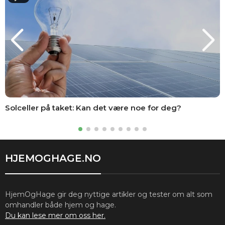
Solceller på taket: Kan det være noe for deg?
HJEMOGHAGE.NO
HjemOgHage gir deg nyttige artikler og tester om alt som
omhandler både hjem og hage.
Du kan lese mer om oss her.