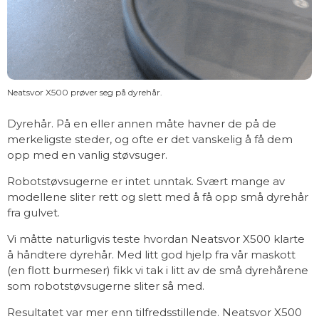
Neatsvor X500 prøver seg på dyrehår.
Dyrehår. På en eller annen måte havner de på de
merkeligste steder, og ofte er det vanskelig å få dem
opp med en vanlig støvsuger.
Robotstøvsugerne er intet unntak. Svært mange av
modellene sliter rett og slett med å få opp små dyrehår
fra gulvet.
Vi måtte naturligvis teste hvordan Neatsvor X500 klarte
å håndtere dyrehår. Med litt god hjelp fra vår maskott
(en flott burmeser) fikk vi tak i litt av de små dyrehårene
som robotstøvsugerne sliter så med.
Resultatet var mer enn tilfredsstillende. Neatsvor X500