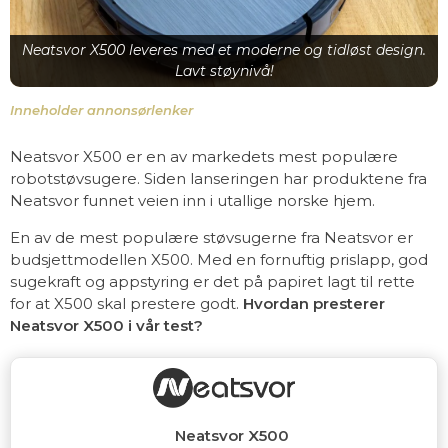
Neatsvor X500 leveres med et moderne og tidløst design.
Lavt støynivå!
Inneholder annonsørlenker
Neatsvor X500 er en av markedets mest populære
robotstøvsugere. Siden lanseringen har produktene fra
Neatsvor funnet veien inn i utallige norske hjem.
En av de mest populære støvsugerne fra Neatsvor er
budsjettmodellen X500. Med en fornuftig prislapp, god
sugekraft og appstyring er det på papiret lagt til rette
for at X500 skal prestere godt.
Hvordan presterer
Neatsvor X500 i vår test?
Neatsvor X500