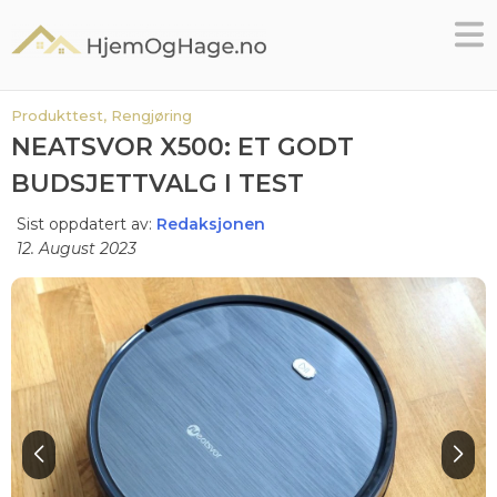
Skip
to
content
Produkttest,
Rengjøring
NEATSVOR X500: ET GODT
BUDSJETTVALG I TEST
Sist oppdatert av:
Redaksjonen
12. August 2023