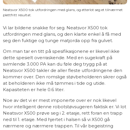
Neatsvor X500 tok utfordringen med glans, og etterlot seg et tilnærmet
plettfritt resultat.
Vi lar bildene snakke for seg. Neatsvor X500 tok
utfordringen med glans, og den klarte enkel å få med
seg den fuktige og tunge matjorda opp fra gulvet.
Om man tar en titt på spesifikasjonene er likevel ikke
dette spesielt overraskende. Med en sugekraft på
svimlende 3.000 PA kan du føle deg trygg på at
Neatsvor X500 takler de aller fleste utfordringene den
kommer over. Den romslige støvbeholderen sikrer også
at beholderen ikke må tømmes i tide og utide.
Kapasiteten er hele 0.6 liter.
Noe av det vi er mest imponerte over er nok likevel
hvor intelligent denne robotstøvsugeren faktisk er. Vi lot
Neatsvor X500 prøve seg i 2. etasje, rett foran en trapp
ned til 1. etasje. Med hjertet i halsen så vi X500 gå
nærmere og nærmere trappen. Til vår begeistring