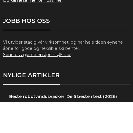
Du kan lese mer om oss her.
JOBB HOS OSS
Vi utvider stadig vår virksomhet, og har hele tiden øynene
åpne for gode og fleksible skribenter.
Send oss gjerne en åpen søknad!
NYLIGE ARTIKLER
Beste robotvindusvasker: De 5 beste i test (2026)
Test av Panetti Pizzetta Pro: Oppgradert pizzaovn
Test av JONR X1 Max: Helautomatisk robotstøvsuger
Inspirasjon: Oppgrader boligen med en glassvegg