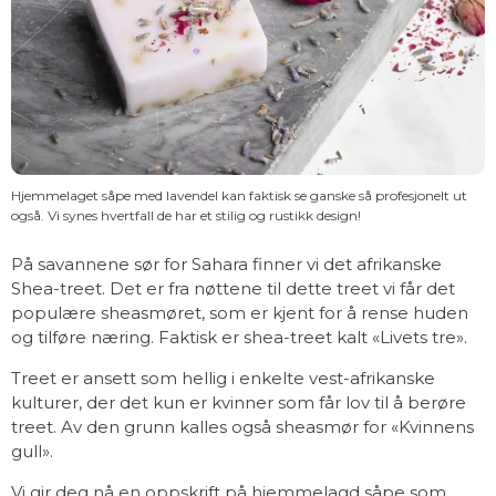
Hjemmelaget såpe med lavendel kan faktisk se ganske så profesjonelt ut
også. Vi synes hvertfall de har et stilig og rustikk design!
På savannene sør for Sahara finner vi det afrikanske
Shea-treet. Det er fra nøttene til dette treet vi får det
populære sheasmøret, som er kjent for å rense huden
og tilføre næring. Faktisk er shea-treet kalt «Livets tre».
Treet er ansett som hellig i enkelte vest-afrikanske
kulturer, der det kun er kvinner som får lov til å berøre
treet. Av den grunn kalles også sheasmør for «Kvinnens
gull».
Vi gir deg nå en oppskrift på hjemmelagd såpe som