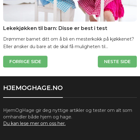
Lekekjøkken til barn: Disse er best i test
Drømmer barnet ditt om å bli en mesterkokk på kjøkkenet?
Eller ønsker du bare at de skal få muligheten til...
Posts
FORRIGE SIDE
NESTE SIDE
navigation
HJEMOGHAGE.NO
HjemOgHage gir deg nyttige artikler og tester om alt som
omhandler både hjem og hage.
Du kan lese mer om oss her.