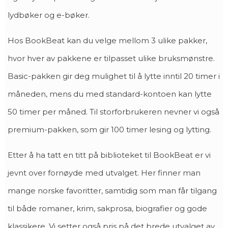
lydbøker og e-bøker.
Hos BookBeat kan du velge mellom 3 ulike pakker,
hvor hver av pakkene er tilpasset ulike bruksmønstre.
Basic-pakken gir deg mulighet til å lytte inntil 20 timer i
måneden, mens du med standard-kontoen kan lytte
50 timer per måned. Til storforbrukeren nevner vi også
premium-pakken, som gir 100 timer lesing og lytting.
Etter å ha tatt en titt på biblioteket til BookBeat er vi
jevnt over fornøyde med utvalget. Her finner man
mange norske favoritter, samtidig som man får tilgang
til både romaner, krim, sakprosa, biografier og gode
klassikere. Vi setter også pris på det brede utvalget av