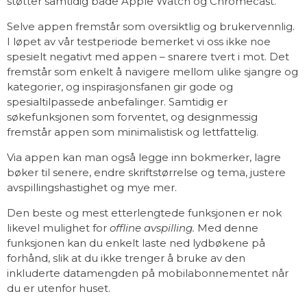
støtter samtidig både Apple Watch og Chromecast.
Selve appen fremstår som oversiktlig og brukervennlig.
I løpet av vår testperiode bemerket vi oss ikke noe
spesielt negativt med appen – snarere tvert i mot. Det
fremstår som enkelt å navigere mellom ulike sjangre og
kategorier, og inspirasjonsfanen gir gode og
spesialtilpassede anbefalinger. Samtidig er
søkefunksjonen som forventet, og designmessig
fremstår appen som minimalistisk og lettfattelig.
Via appen kan man også legge inn bokmerker, lagre
bøker til senere, endre skriftstørrelse og tema, justere
avspillingshastighet og mye mer.
Den beste og mest etterlengtede funksjonen er nok
likevel mulighet for
offline avspilling.
Med denne
funksjonen kan du enkelt laste ned lydbøkene på
forhånd, slik at du ikke trenger å bruke av den
inkluderte datamengden på mobilabonnementet når
du er utenfor huset.