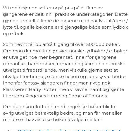
Vi i redaksjonen setter også pris på at flere av
sjangerene er delt inn i praktiske underkategorier. Dette
gjør det enkelt å finne de bøkene man har lyst til å lese /
lytte til, og alle bøkene er tilgjengelige både som lydbok
og e-bok.
Som nevnt får du altså tilgang til over 500.000 bøker.
Om man derimot kun ønsker norske lydbøker / e-bøker
er utvalget noe mer begrenset. Innenfor sjangrene
romantikk, barnebøker, romaner og krim er det norske
utvalget tilfredsstillende, men vi skulle gjerne sett at
utvalget for humor, science fiction og fantasy var bedre.
Innenfor fantasy-sjangeren finner man riktig nok
klassikeren Harry Potter, men vi savner samtidig kjente
titler som Ringenes Herre og Game of Thrones.
Om du er komfortabel med engelske bøker blir for
øvrig utvalget betraktelig bedre, og man får mer eller
mindre et hav av ulike bøker å velge mellom.