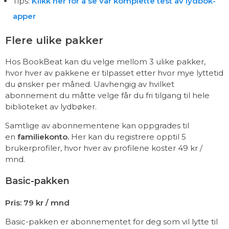
Tips:
Klikk her for å se vår komplette test av lydbok-
apper
Flere ulike pakker
Hos BookBeat kan du velge mellom 3 ulike pakker,
hvor hver av pakkene er tilpasset etter hvor mye lyttetid
du ønsker per måned. Uavhengig av hvilket
abonnement du måtte velge får du fri tilgang til hele
biblioteket av lydbøker.
Samtlige av abonnementene kan oppgrades til
en
familiekonto.
Her kan du registrere opptil 5
brukerprofiler, hvor hver av profilene koster 49 kr /
mnd.
Basic-pakken
Pris: 79 kr / mnd
Basic-pakken er abonnementet for deg som vil lytte til