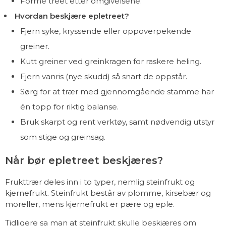
Forme treet etter omgivelsene.
Hvordan beskjære epletreet?
Fjern syke, kryssende eller oppoverpekende
greiner.
Kutt greiner ved greinkragen for raskere heling.
Fjern vanris (nye skudd) så snart de oppstår.
Sørg for at trær med gjennomgående stamme har
én topp for riktig balanse.
Bruk skarpt og rent verktøy, samt nødvendig utstyr
som stige og greinsag.
Når bør epletreet beskjæres?
Frukttrær deles inn i to typer, nemlig steinfrukt og
kjernefrukt. Steinfrukt består av plomme, kirsebær og
moreller, mens kjernefrukt er pære og eple.
Tidligere sa man at steinfrukt skulle beskjæres om