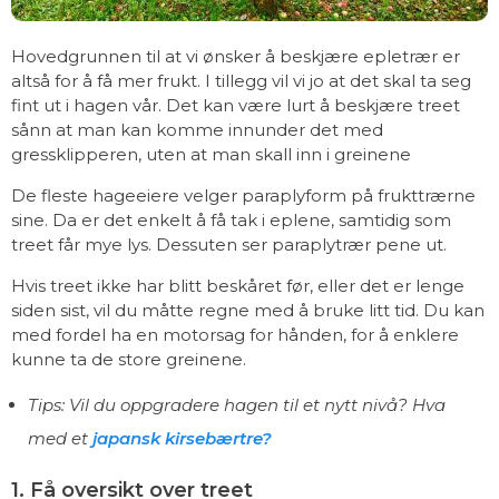
Hovedgrunnen til at vi ønsker å beskjære epletrær er
altså for å få mer frukt. I tillegg vil vi jo at det skal ta seg
fint ut i hagen vår. Det kan være lurt å beskjære treet
sånn at man kan komme innunder det med
gressklipperen, uten at man skall inn i greinene
De fleste hageeiere velger paraplyform på frukttrærne
sine. Da er det enkelt å få tak i eplene, samtidig som
treet får mye lys. Dessuten ser paraplytrær pene ut.
Hvis treet ikke har blitt beskåret før, eller det er lenge
siden sist, vil du måtte regne med å bruke litt tid. Du kan
med fordel ha en motorsag for hånden, for å enklere
kunne ta de store greinene.
Tips: Vil du oppgradere hagen til et nytt nivå? Hva
med et
japansk kirsebærtre?
1. Få oversikt over treet