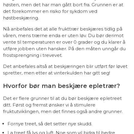
høsten, men det har man gått bort fra. Grunnen er at
det forekommer en risiko for sykdom ved
høstbeskjæring.
Nå anbefales det at alle frukttrær beskjæres tidlig på
våren, mens trærne enda er uten løv. Du bør derimot
vente til temperaturen er over 0 grader og du klarer å
utføre jobben uten hansker. På den måten unngår du
frostsprengning i trevevet.
Det anbefales altså at beskjæringen blir utført før løvet
spretter, men etter at vinterkulden har gitt seg!
Hvorfor bør man beskjære epletrær?
Det er flere grunner til at du bør beskjære epletreet
ditt. Først og fremst ønsker vi å stimulere
fruktutviklingen, men det finnes også andre grunner.
Fornye treet, så det setter nye skudd.
La treet få lys og luft. Noe som vil bidra til bedre