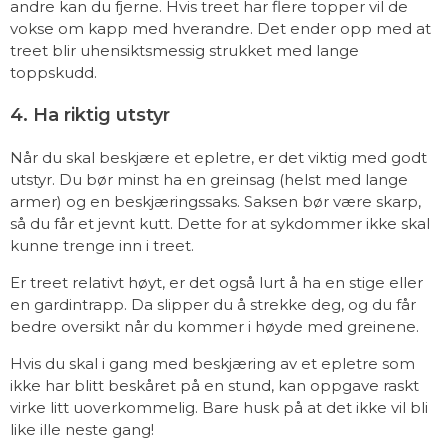
andre kan du fjerne. Hvis treet har flere topper vil de
vokse om kapp med hverandre. Det ender opp med at
treet blir uhensiktsmessig strukket med lange
toppskudd.
4. Ha riktig utstyr
Når du skal beskjære et epletre, er det viktig med godt
utstyr. Du bør minst ha en greinsag (helst med lange
armer) og en beskjæringssaks. Saksen bør være skarp,
så du får et jevnt kutt. Dette for at sykdommer ikke skal
kunne trenge inn i treet.
Er treet relativt høyt, er det også lurt å ha en stige eller
en gardintrapp. Da slipper du å strekke deg, og du får
bedre oversikt når du kommer i høyde med greinene.
Hvis du skal i gang med beskjæring av et epletre som
ikke har blitt beskåret på en stund, kan oppgave raskt
virke litt uoverkommelig. Bare husk på at det ikke vil bli
like ille neste gang!