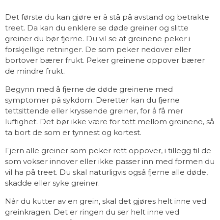
Det første du kan gjøre er å stå på avstand og betrakte
treet. Da kan du enklere se døde greiner og slitte
greiner du bør fjerne. Du vil se at greinene peker i
forskjellige retninger. De som peker nedover eller
bortover bærer frukt. Peker greinene oppover bærer
de mindre frukt.
Begynn med å fjerne de døde greinene med
symptomer på sykdom. Deretter kan du fjerne
tettsittende eller kryssende greiner, for å få mer
luftighet. Det bør ikke være for tett mellom greinene, så
ta bort de som er tynnest og kortest.
Fjern alle greiner som peker rett oppover, i tillegg til de
som vokser innover eller ikke passer inn med formen du
vil ha på treet. Du skal naturligvis også fjerne alle døde,
skadde eller syke greiner.
Når du kutter av en grein, skal det gjøres helt inne ved
greinkragen. Det er ringen du ser helt inne ved