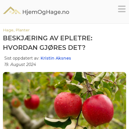
Skip
to
content
Hage,
Planter
BESKJÆRING AV EPLETRE:
HVORDAN GJØRES DET?
Sist oppdatert av:
Kristin Aksnes
19. August 2024